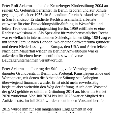
Peter Rolf Ackermann hat die Kreuzberger Kinderstiftung 2004 an
seinem 65. Geburtstag errichtet. In Berlin geboren und zur Schule
gegangen, erhielt er 1955 ein Stipendium für ein Auslandsschuljahr
in San Francisco. Er studierte Rechtswissenschaft, arbeitete
zeitweise für eine Entwicklungshilfe-Stiftung in Westafrika und
leitete 1968 den Landesjugendring Berlin. 1969 eröffnete er eine
Rechtsanwaltskanzlei. Als Spezialist für zwischenstaatliches Recht
war er vielfach in internationalen Schiedsgerichten tätig. 1984 zog er
mit seiner Familie nach London, wo er eine Softwarefirma gründete
und deren Niederlassungen in Europa, den USA und Asien leitete.
Nach dem Mauerfall wieder im Berliner Anwaltsbüro war er
außerdem für einen Investmentfonds sowie diverse
Bauträgerunternehmen verantwortlich.
Peter Ackermann übertrug der Stiftung viele Vermögensteile,
darunter Grundbesitz in Berlin und Portugal, Kunstgegenstände und
Wertpapiere, mit denen die Arbeit der Stiftung seit Anbeginn
überwiegend finanziert wurde. Er ist nicht mehr erwerbstätig,
begleitet aber weiterhin den Weg der Stiftung. Auch dem Vorstand
der gAG gehörte er seit ihrer Gründung 2014 an, bis er im Herbst
2020 zurücktrat. Von Juli 2024 bis Juli 2025 war er Mitglied des
Aufsichtsrats; im Juli 2025 wurde erneut in den Vorstand berufen.
2015 wurde ihm für sein langjähriges Engagement in der