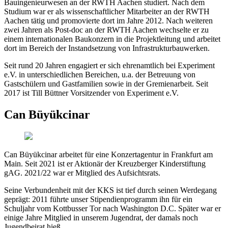
Bauingenieurwesen an der RWTH Aachen studiert. Nach dem
Studium war er als wissenschaftlicher Mitarbeiter an der RWTH
Aachen tätig und promovierte dort im Jahre 2012. Nach weiteren
zwei Jahren als Post-doc an der RWTH Aachen wechselte er zu
einem internationalen Baukonzern in die Projektleitung und arbeitet
dort im Bereich der Instandsetzung von Infrastrukturbauwerken.
Seit rund 20 Jahren engagiert er sich ehrenamtlich bei Experiment
e.V. in unterschiedlichen Bereichen, u.a. der Betreuung von
Gastschülern und Gastfamilien sowie in der Gremienarbeit. Seit
2017 ist Till Büttner Vorsitzender von Experiment e.V.
Can Büyükcinar
Can Büyükcinar arbeitet für eine Konzertagentur in Frankfurt am
Main. Seit 2021 ist er Aktionär der Kreuzberger Kinderstiftung
gAG. 2021/22 war er Mitglied des Aufsichtsrats.
Seine Verbundenheit mit der KKS ist tief durch seinen Werdegang
geprägt: 2011 führte unser Stipendienprogramm ihn für ein
Schuljahr vom Kottbusser Tor nach Washington D.C. Später war er
einige Jahre Mitglied in unserem Jugendrat, der damals noch
Jugendbeirat hieß.