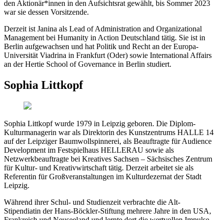
den Aktionär*innen in den Aufsichtsrat gewählt, bis Sommer 2023
war sie dessen Vorsitzende.
Derzeit ist Janina als Lead of Administration and Organizational
Management bei Humanity in Action Deutschland tätig. Sie ist in
Berlin aufgewachsen und hat Politik und Recht an der Europa-
Universität Viadrina in Frankfurt (Oder) sowie International Affairs
an der Hertie School of Governance in Berlin studiert.
Sophia Littkopf
Sophia Littkopf wurde 1979 in Leipzig geboren. Die Diplom-
Kulturmanagerin war als Direktorin des Kunstzentrums HALLE 14
auf der Leipziger Baumwollspinnerei, als Beauftragte für Audience
Development im Festspielhaus HELLERAU sowie als
Netzwerkbeauftragte bei Kreatives Sachsen – Sächsisches Zentrum
für Kultur- und Kreativwirtschaft tätig. Derzeit arbeitet sie als
Referentin für Großveranstaltungen im Kulturdezernat der Stadt
Leipzig.
Während ihrer Schul- und Studienzeit verbrachte die Alt-
Stipendiatin der Hans-Böckler-Stiftung mehrere Jahre in den USA,
Frankreich und Neuseeland und lernte dort die wertvollen Impulse