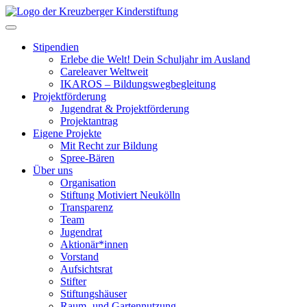
Skip
to
Toggle navigation
content
Stipendien
Erlebe die Welt! Dein Schuljahr im Ausland
Careleaver Weltweit
IKAROS – Bildungswegbegleitung
Projektförderung
Jugendrat & Projektförderung
Projektantrag
Eigene Projekte
Mit Recht zur Bildung
Spree-Bären
Über uns
Organisation
Stiftung Motiviert Neukölln
Transparenz
Team
Jugendrat
Aktionär*innen
Vorstand
Aufsichtsrat
Stifter
Stiftungshäuser
Raum- und Gartennutzung