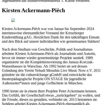
Jugendarbeit das Bundesverdienstkreuz 1. Klasse verliehen.
Kirsten Ackermann-Piëch
Kirsten Ackermann-Piëch war von Januar bis September 2024
interimsweise ehrenamtlicher Vorstand der Kreuzberger
Kinderstiftung gAG. Herzlichen Dank für den tatkräftigen Einsatz
und den Blick auf unsere individuellen wie gemeinsamen Stärken!
Nach dem Studium von Geschichte, Politik und Journalismus
arbeitete Kirsten Ackermann-Piëch als Journalistin und Autorin,
bevor sie immer wieder gemeinnützige Projekte anstieß. 1989
organisierte sie die Komplettrenovierung des Janusz-Korczak-
Waisenhauses in Warschau. Ab 1992 beriet sie seit dessen
Gründung den Verein Yehudi Menuhin Live Music Now e.V. 2011
gründete sie die culture4change gGmbH und entwickelte das
theaterpädagogische Projekt ON STAGE für jugendliche
Außenseiter*innen und junge Geflüchtete in München.
1990 lernte sie in einem ihrer Projekte Peter Ackermann kennen.
Das Gefühl, der Gesellschaft etwas „zurückgeben“ zu wollen, und
die Freude, dieses zu gestalten, verbindet sie. 2013 heirateten sie.
Seitdem arbeitet Kirsten Ackermann-Piëch ehrenamtlich als