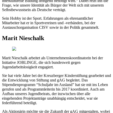
interkulturelle Bildung dringend benötigt wird.“ Dabei reizt ihn die
Frage, wie unsere Identität als Bürger der Welt sich mit unserem
Selbstbewusstsein als Deutsche verträgt.
Sein Hobby ist der Sport. Erfahrungen als ehrenamtlicher
Mitarbeiter hat er in Sportvereinen und -verbänden, bei der
Austauschorganisation CISV sowie in der Politik gesammelt.
Marit Nieschalk
Marit Nieschalk arbeitet als Unternehmenskoordinatorin bei der
Initiative JOBLINGE, die sich bundesweit gegen
Jugendarbeitslosigkeit engagiert.
Sie hat viele Jahre bei der Kreuzberger Kinderstiftung gearbeitet und
die Entwicklung von Stiftung und gAG begleitet. Das
Stipendienprogramm “Schuljahr im Ausland” hat sie mit ins Leben
gerufen und als Programmleiterin bis 2017 koordiniert. Auch am
Aufbau unseres Jugendbeirats, der inzwischen über alle
eingehenden Projektanträge unabhängig entscheidet, war sie
federführend beteiligt.
Als Aktionärin möchte sie die Zukunft der gAG mitgestalten, wobei