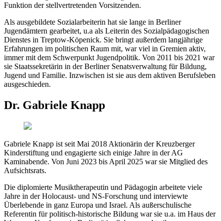
Funktion der stellvertretenden Vorsitzenden.
Als ausgebildete Sozialarbeiterin hat sie lange in Berliner
Jugendämtern gearbeitet, u.a als Leiterin des Sozialpädagogischen
Dienstes in Treptow-Köpenick. Sie bringt außerdem langjährige
Erfahrungen im politischen Raum mit, war viel in Gremien aktiv,
immer mit dem Schwerpunkt Jugendpolitik. Von 2011 bis 2021 war
sie Staatssekretärin in der Berliner Senatsverwaltung für Bildung,
Jugend und Familie. Inzwischen ist sie aus dem aktiven Berufsleben
ausgeschieden.
Dr. Gabriele Knapp
Gabriele Knapp ist seit Mai 2018 Aktionärin der Kreuzberger
Kinderstiftung und engagierte sich einige Jahre in der AG
Kaminabende. Von Juni 2023 bis April 2025 war sie Mitglied des
Aufsichtsrats.
Die diplomierte Musiktherapeutin und Pädagogin arbeitete viele
Jahre in der Holocaust- und NS-Forschung und interviewte
Überlebende in ganz Europa und Israel. Als außerschulische
Referentin für politisch-historische Bildung war sie u.a. im Haus der