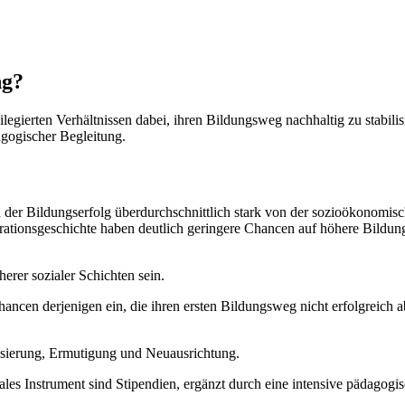
ng?
ierten Verhältnissen dabei, ihren Bildungsweg nachhaltig zu stabilisie
agogischer Begleitung.
nd der Bildungserfolg überdurchschnittlich stark von der sozioökonomi
ationsgeschichte haben deutlich geringere Chancen auf höhere Bildungsa
erer sozialer Schichten sein.
cen derjenigen ein, die ihren ersten Bildungsweg nicht erfolgreich ab
lisierung, Ermutigung und Neuausrichtung.
ales Instrument sind Stipendien, ergänzt durch eine intensive pädagogi