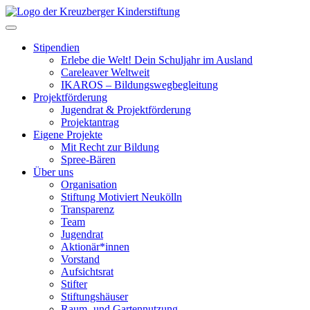
Skip
to
Toggle navigation
content
Stipendien
Erlebe die Welt! Dein Schuljahr im Ausland
Careleaver Weltweit
IKAROS – Bildungswegbegleitung
Projektförderung
Jugendrat & Projektförderung
Projektantrag
Eigene Projekte
Mit Recht zur Bildung
Spree-Bären
Über uns
Organisation
Stiftung Motiviert Neukölln
Transparenz
Team
Jugendrat
Aktionär*innen
Vorstand
Aufsichtsrat
Stifter
Stiftungshäuser
Raum- und Gartennutzung