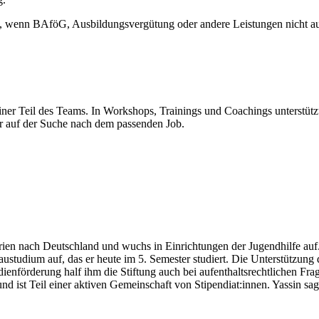
rt, wenn BAföG, Ausbildungsvergütung oder andere Leistungen nicht au
er Teil des Teams. In Workshops, Trainings und Coachings unterstützt 
r auf der Suche nach dem passenden Job.
yrien nach Deutschland und wuchs in Einrichtungen der Jugendhilfe auf
udium auf, das er heute im 5. Semester studiert. Die Unterstützung du
enförderung half ihm die Stiftung auch bei aufenthaltsrechtlichen Frage
und ist Teil einer aktiven Gemeinschaft von Stipendiat:innen. Yassin sag