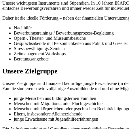
Unsere wichtigsten Instrumente sind Stipendien. In 10 Jahren IKARO
einfaches Bewerbungsverfahren und immer wieder Zeit für individuell
Daher ist die ideelle Förderung – neben der finanziellen Unterstützu
Nachhilfe
Bewerbungstrainings / Bewerbungsprozess-Begleitung
Opern-, Theater- und Museumsbesuche
Gesprächsabende mit Persönlichkeiten aus Politik und Gesellsc
Stressbewältigungs-Seminar
Zeitmanagement Workshops
Beratungsangebote
Unsere Zielgruppe
Unsere Zielgruppe sind finanziell bedürftige junge Erwachsene (in der
Familie studieren sowie volljährige Auszubildende mit und ohne Migra
junge Menschen aus bildungsfernen Familien
Menschen mit Migrations- oder Fluchtgeschichte
Menschen mit körperlichen oder psychischen Beeinträchtigung
Eltern, insbesondere Alleinerziehende
junge Erwachsene mit Jugendhilfeerfahrungen
Die Aufnahme erfolgt auf Grundlage einer ganzheitlichen Betrachtun