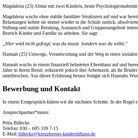
Magdalena (23) Abitur mit zwei Kindern, heute Psychologiestudentin
Magdalena wuchs ohne stabile familiäre Strukturen auf und war bereit
Belastungen kehrte sie immer wieder in die Schule zurück, absolviert
Stiftung und nutzte Beratung, Austausch und Gruppenangebote intensiv
Bereich Kinder und Familie zu arbeiten. Sie sagt:
„Hier wird nicht gefragt, was du musst. Sondern was du willst.“
Hannah (25) Umwege, Verantwortung und der Weg in einen sozialen
Hannah wuchs in einem finanziell belasteten Elternhaus auf und beend
Jahre in ihrem Beruf, reduzierte jedoch ihre Arbeitszeit, als ihr Br
unterbrochen. Aus dieser Erfahrung heraus festigte sich Hannahs Wu
Bewerbung und Kontakt
In einem Erstgespräch klären wir die nächsten Schritte. In der Regel
Ansprechpartner*innen:
Petra Billecke
Telefon: 030 – 695 339 7-15
E-Mail:
billecke@kreuzberger-kinderstiftung.de