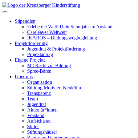
Skip
to
Toggle navigation
content
Stipendien
Erlebe die Welt! Dein Schuljahr im Ausland
Careleaver Weltweit
IKAROS – Bildungswegbegleitung
Projektförderung
Jugendrat & Projektförderung
Projektantrag
Eigene Projekte
Mit Recht zur Bildung
Spree-Bären
Über uns
Organisation
Stiftung Motiviert Neukölln
Transparenz
Team
Jugendrat
Aktionär*innen
Vorstand
Aufsichtsrat
Stifter
Stiftungshäuser
Raum- und Gartennutzung