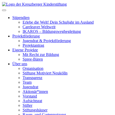
Skip
to
Toggle navigation
content
Stipendien
Erlebe die Welt! Dein Schuljahr im Ausland
Careleaver Weltweit
IKAROS – Bildungswegbegleitung
Projektförderung
Jugendrat & Projektförderung
Projektantrag
Eigene Projekte
Mit Recht zur Bildung
Spree-Bären
Über uns
Organisation
Stiftung Motiviert Neukölln
Transparenz
Team
Jugendrat
Aktionär*innen
Vorstand
Aufsichtsrat
Stifter
Stiftungshäuser
Raum- und Gartennutzung