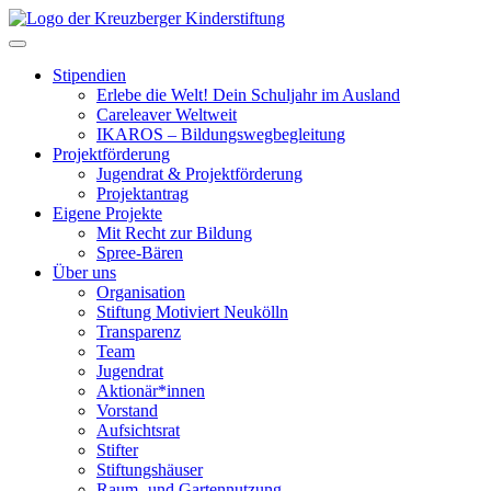
Skip
to
Toggle navigation
content
Stipendien
Erlebe die Welt! Dein Schuljahr im Ausland
Careleaver Weltweit
IKAROS – Bildungswegbegleitung
Projektförderung
Jugendrat & Projektförderung
Projektantrag
Eigene Projekte
Mit Recht zur Bildung
Spree-Bären
Über uns
Organisation
Stiftung Motiviert Neukölln
Transparenz
Team
Jugendrat
Aktionär*innen
Vorstand
Aufsichtsrat
Stifter
Stiftungshäuser
Raum- und Gartennutzung