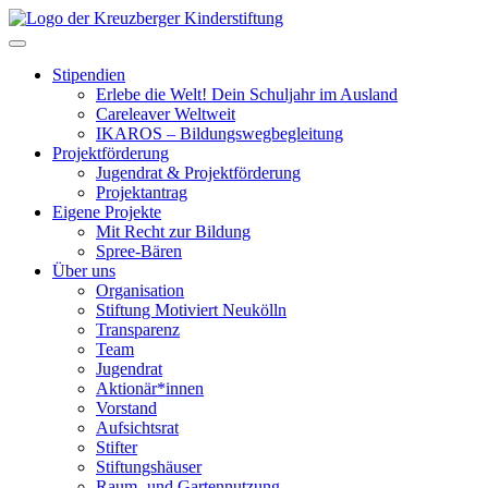
Skip
to
Toggle navigation
content
Stipendien
Erlebe die Welt! Dein Schuljahr im Ausland
Careleaver Weltweit
IKAROS – Bildungswegbegleitung
Projektförderung
Jugendrat & Projektförderung
Projektantrag
Eigene Projekte
Mit Recht zur Bildung
Spree-Bären
Über uns
Organisation
Stiftung Motiviert Neukölln
Transparenz
Team
Jugendrat
Aktionär*innen
Vorstand
Aufsichtsrat
Stifter
Stiftungshäuser
Raum- und Gartennutzung